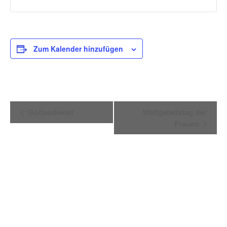
Zum Kalender hinzufügen
Veranstaltung-
Gottesdienst
Weltgebetstag der
Navigation
Frauen