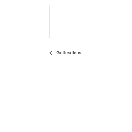
Veranstaltung-
Gottesdienst
Navigation